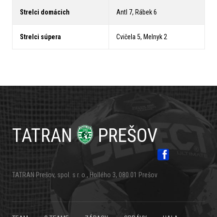
Strelci domácich
Antl 7, Rábek 6
Strelci súpera
Cvičela 5, Melnyk 2
TATRAN
PREŠOV
TATRAN Prešov, spol. s r. o., Hollého 3, 080 01 Prešov