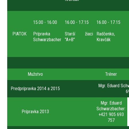
15.00 - 16.00
16.00 - 17.15
16.00 - 17.15
PIATOK
Prípravka
Starší žiaci
Radčenko,
Schwarzbacher
"A+B"
Kravčák
Mužstvo
Tréner
Mgr. Eduard Sch
Predprípravka 2014 a 2015
6
Mgr. Eduard
Schwarzbacher:
Prípravka 2013
+421 905 693
757