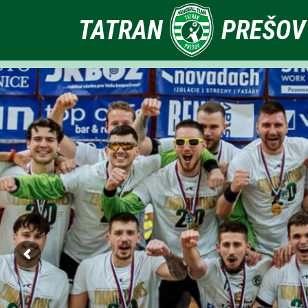
Primárne
TATRAN
PREŠOV
odkazy