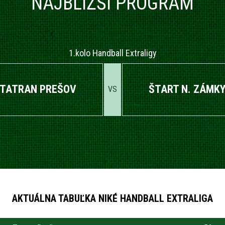
NAJBLIŽŠÍ PROGRAM
1.kolo Handball Extraligy
TATRAN PREŠOV
ŠTART N. ZÁMK
VS
AKTUÁLNA TABUĽKA NIKÉ HANDBALL EXTRALIGA