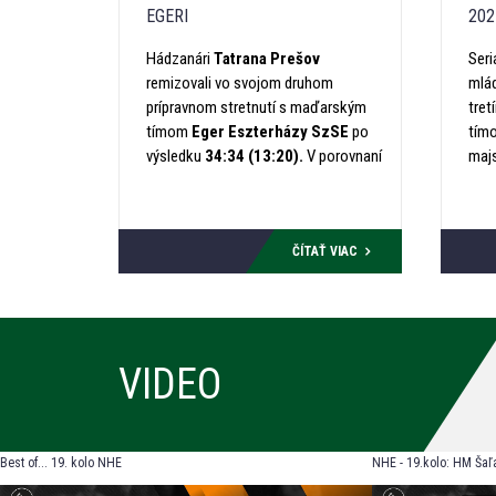
EGERI
202
Hádzanári
Tatrana Prešov
Ser
remizovali vo svojom druhom
mlá
prípravnom stretnutí s maďarským
tre
tímom
Eger Eszterházy SzSE
po
tím
výsledku
34:34 (13:20).
V porovnaní
maj
s úvodným prípravným duelom na
o r
palubovke iného maďarského tímu
hád
Budai Farkasok
bol priebeh duelu
pos
podobný, no s opačným scenárom.
ktor
ČÍTAŤ VIAC
dom
Slo
trén
VIDEO
Best of... 19. kolo NHE
NHE - 19.kolo: HM Šaľa