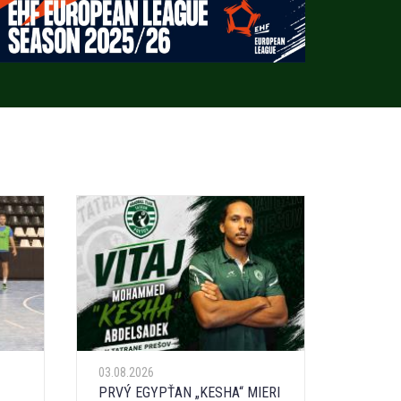
03.08.2026
PRVÝ EGYPŤAN „KESHA“ MIERI