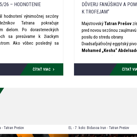
5/26 – HODNOTENIE
DÔVERU FANÚŠIKOV A POM
K TROFEJAM“
iál hodnotení výnimočnej sezóny
dežníkov Tatrana pokračuje
Majstrovský
Tatran Prešov
zís
tím dielom. Po dorasteneckých
pred novou sezónou zaujímavú
och sa presúvame k žiackym
posilu do stredu obrany.
strom. Ako vôbec posledný sa
Dvadsaťpäťročný egyptský pivo
ekordný zápis šiestich trofejí
Mohamed „Kesha“ Abdelsad
zanárskeho klubu
Tatran Prešov
prichádza do Prešova po pôsob
tarali
starší žiaci
nášho klubu,
Egypte, Taliansku, Španielsku a
í triumfovali na záver sezóny na
ČÍTAŤ VIAC
ČÍTAŤ VI
Grécku. V tradičnom uvítacom
ácom turnaji majstrovstiev
rozhovore prezradil, ako vznikl
venska. Úspešnú sezónu hodnotí
prezývka, prečo prijal ponuku
er
Maroš Čorej
.
slovenského majstra, čo si odn
jednej z najlepších líg sveta aj 
ciele si stanovil v zelenobielom
drese.
 - Tatran Prešov
EL - 7. kolo: Bidasoa Irun - Tatran Prešov