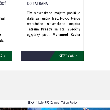
ÔCŤ
DO TATRANA
Tím slovenského majstra posilňuje
ďalší zahraničný hráč. Novou tvárou
kal
rekordného slovenského majstra
Tatrana Prešov
sa stal 25-ročný
egyptský pivot
Mohamed Kesha
t
Abdelsadek
, ktorý podpísal s
ek
,
klubom ročný kontrakt s opciou na
ení v
ďalšiu sezónu. Do Prešova prichádza
z gréckeho klubu
PAOK Solún
.
AC
ČÍTAŤ VIAC
Skúsenosti má však aj z pôsobenia
a jeho
v Taliansku a Španielsku.
áša z
aké
SEHA - 1.kolo: PPD Záhreb - Tatran Prešov