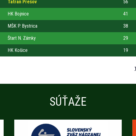
Tatran Prešov
56
HK Bojnice
41
MŠK P. Bystrica
38
Štart N. Zámky
29
HK Košice
19
SÚŤAŽE