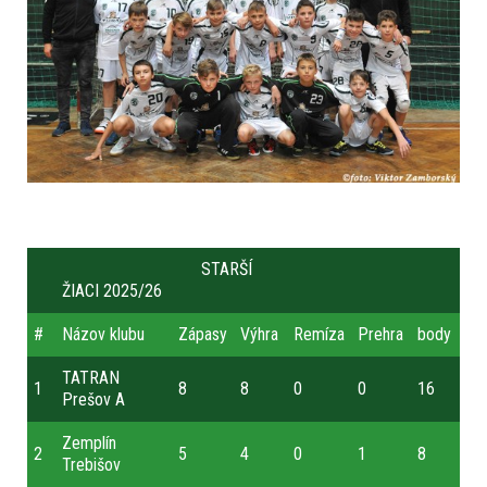
STARŠÍ
ŽIACI 2025/26
#
Názov klubu
Zápasy
Výhra
Remíza
Prehra
body
TATRAN
1
8
8
0
0
16
Prešov A
Zemplín
2
5
4
0
1
8
Trebišov