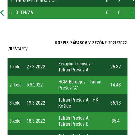
5
HK KÚPELE BOJNICE
6
2
-
6
3. TN/ZA
6
0
-
ROZPIS ZÁPASOV V SEZÓNE 2021/2022
/REŠTART/
Zemplín Trebišov -
1.kolo
27.3.2022
26:32
Tatran Prešov A
HCM Bardejov - Tatran
2. kolo
5.3.2022
14:48
Prešov "A"
Tatran Prešov A - HK
3.kolo
19.3.2022
36:13
Košice
Tatran Prešov A -
3.kolo
18.3.2022
35:4
Tatran Prešov B