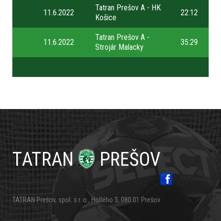
Tatran Prešov A - HK
11.6.2022
22:12
Košice
Tatran Prešov A -
11.6.2022
35:29
Strojár Malacky
Primárne
odkazy
TATRAN
PREŠOV
TATRAN Prešov, spol. s r. o., Hollého 3, 080 01 Prešov