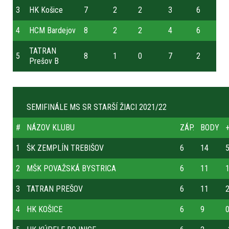
3
HK Košice
7
2
2
3
6
4
HCM Bardejov
8
2
2
4
6
TATRAN
5
8
1
0
7
2
Prešov B
SEMIFINÁLE MS SR STARŠÍ ŽIACI 2021/22
#
NÁZOV KLUBU
ZÁP.
BODY
+
1
ŠK ZEMPLÍN TREBIŠOV
6
14
2
MŠK POVAŽSKÁ BYSTRICA
6
11
3
TATRAN PREŠOV
6
11
4
HK KOŠICE
6
9