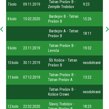
Tatran Prešov B -
7.kolo
09.11.2019
9:23
Zemplín Trebišov
Bardejov B - Tatran
8.kolo
15.02.2020
15:26
Prešov B
Bardejov A - Tatran
18:11
Prešov B
Tatran Prešov B -
9.kolo
23.11.2019
19:32
Levoča
ŠG Košice - Tatran
10.kolo
30.11.2019
neodohrané
Prešov B
Tatran Prešov B -
11.kolo
07.12.2019
13:22
Tatran Prešov A
Tatran Prešov B -
neodohrané
Košice Crows
Slavoj Trebišov -
12.kolo
22.02.2020
18:25
Tatran Prešov B