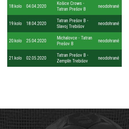
Košice Crows -
18.kolo
04.04.2020
neodohrané
Tatran Prešov B
Tatran Prešov B -
19.kolo
18.04.2020
neodohrané
Slavoj Trebišov
Michalovce - Tatran
20.kolo
25.04.2020
neodohrané
Prešov B
Tatran Prešov B -
21.kolo
02.05.2020
neodohrané
Zemplín Trebišov
Primárne
odkazy