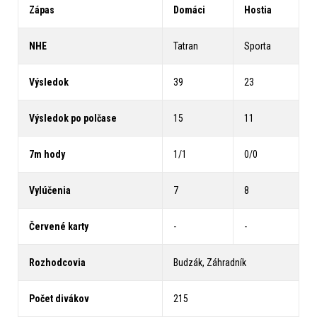
Zápas
Domáci
Hostia
NHE
Tatran
Sporta
Výsledok
39
23
Výsledok po polčase
15
11
7m hody
1/1
0/0
Vylúčenia
7
8
Červené karty
-
-
Rozhodcovia
Budzák, Záhradník
Počet divákov
215