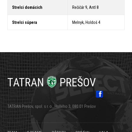
Strelci domácich
Rečičár 9, Antl 8
Strelci súpera
Melnyk, Holdoš 4
TATRAN
PREŠOV
TATRAN Prešov, spol. s r. o., Hollého 3, 080 01 Prešov