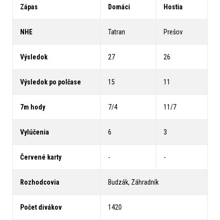
Zápas
Domáci
Hostia
NHE
Tatran
Prešov
Výsledok
27
26
Výsledok po polčase
15
11
7m hody
7/4
11/7
Vylúčenia
6
3
Červené karty
-
-
Rozhodcovia
Budzák, Záhradník
Počet divákov
1420