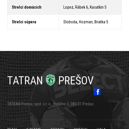
Strelci domácich
Lopez, Rábek 6, Kasatkin 5
Strelci súpera
Sloboda, Hozman, Briatka 5
TATRAN
PREŠOV
TATRAN Prešov, spol. s r. o., Hollého 3, 080 01 Prešov