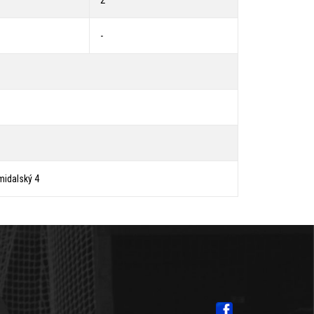
2
-
umidalský 4