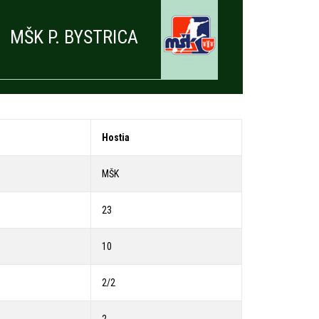
MŠK P. BYSTRICA
Hostia
MŠK
23
10
2/2