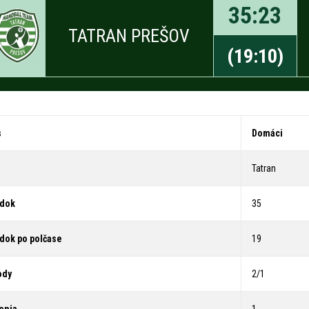
35
:
23
TATRAN PREŠOV
(
19
:
10
)
s
Domáci
Tatran
edok
35
dok po polčase
19
ody
2/1