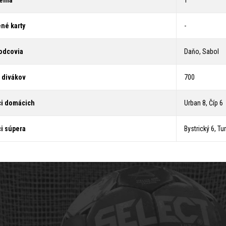
enia
1
né karty
-
odcovia
Daňo, Sabol
 divákov
700
ci domácich
Urban 8, Číp 6
ci súpera
Bystrický 6, T