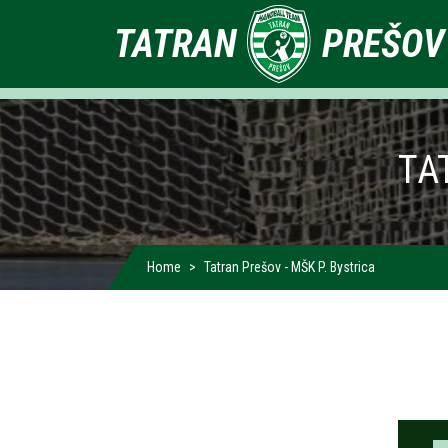
Primárne
TATRAN
PREŠOV
odkazy
TA
Home
Tatran Prešov - MŠK P. Bystrica