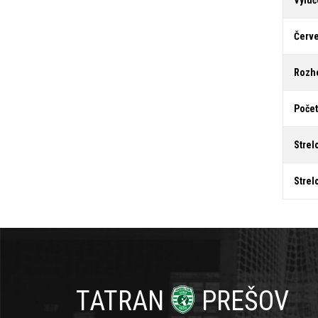
Vylúč
Červe
Rozh
Počet
Strel
Strel
TATRAN
PREŠOV