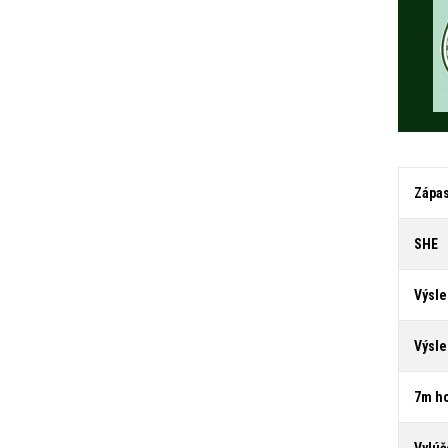
Zápa
SHE
Výsl
Výsle
7m h