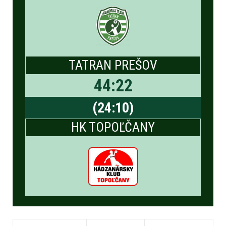
TATRAN PREŠOV
44
:
22
(
24
:
10
)
HK TOPOĽČANY