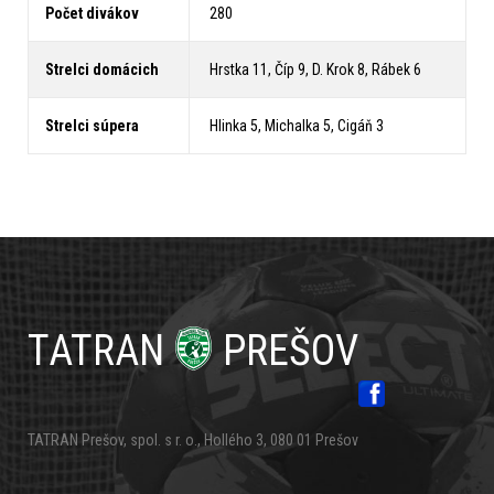
Počet divákov
280
Strelci domácich
Hrstka 11, Číp 9, D. Krok 8, Rábek 6
Strelci súpera
Hlinka 5, Michalka 5, Cigáň 3
TATRAN
PREŠOV
TATRAN Prešov, spol. s r. o., Hollého 3, 080 01 Prešov