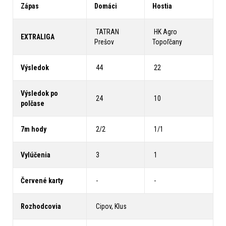
Zápas
Domáci
Hostia
TATRAN
HK Agro
EXTRALIGA
Prešov
Topoľčany
Výsledok
44
22
Výsledok po
24
10
polčase
7m hody
2/2
1/1
Vylúčenia
3
1
Červené karty
-
-
Rozhodcovia
Cipov, Klus