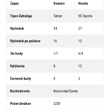
Zápas
Domáci
Hostia
Tipos Extraliga
Tatran
HC Sporta
Výsledok
34
27
Výsledok po polčase
16
13
7m hody
1/1
6/4
Vylúčenia
8
12
Červené karty
0
2
Rozhodcovia
Brunovský/Čanda
Počet divákov
2230