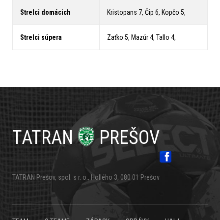
Strelci domácich
Kristopans 7, Čip 6, Kopčo 5,
Strelci súpera
Zaťko 5, Mazúr 4, Tallo 4,
TATRAN
PREŠOV
TATRAN Prešov, spol. s r. o., Hollého 3, 080 01 Prešov