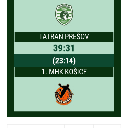
TATRAN PREŠOV
39
:
31
(
23
:
14
)
1. MHK KOŠICE