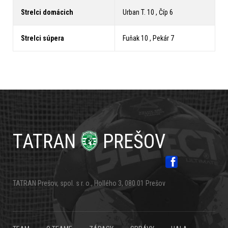
Strelci domácich
Urban T. 10 , Číp 6
Strelci súpera
Fuňak 10 , Pekár 7
TATRAN
PREŠOV
TATRAN Prešov, spol. s r. o., Hollého 3, 080 01 Prešov