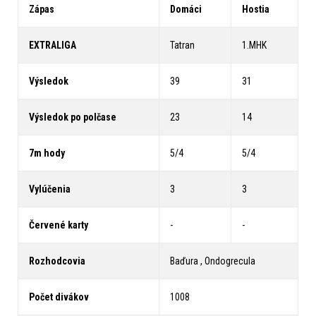
Zápas
Domáci
Hostia
EXTRALIGA
Tatran
1.MHK
Výsledok
39
31
Výsledok po polčase
23
14
7m hody
5/4
5/4
Vylúčenia
3
3
Červené karty
-
-
Rozhodcovia
Baďura , Ondogrecula
Počet divákov
1008