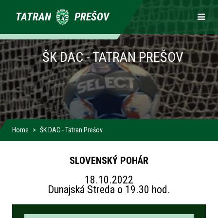
Primárne
TATRAN
PREŠOV
odkazy
ŠK DAC - TATRAN PREŠOV
Home
ŠK DAC - Tatran Prešov
SLOVENSKÝ POHÁR
18.10.2022
Dunajská Streda o 19.30 hod.