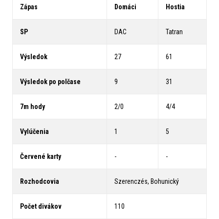
Zápas
Domáci
Hostia
SP
DAC
Tatran
Výsledok
27
61
Výsledok po polčase
9
31
7m hody
2/0
4/4
Vylúčenia
1
5
Červené karty
-
-
Rozhodcovia
Szerenczés, Bohunický
Počet divákov
110