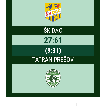
ŠK DAC
27
:
61
(
9
:
31
)
TATRAN PREŠOV