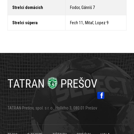
Strelci domácich
Fodor, Gánriš 7
Strelci súpera
Fech 11, Mitaľ, Lopez 9
TATRAN
PREŠOV
TATRAN Prešov, spol. s r. o., Hollého 3, 080 01 Prešov