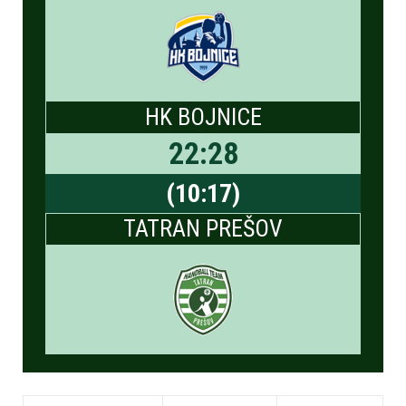
HK BOJNICE
22
:
28
(
10
:
17
)
TATRAN PREŠOV