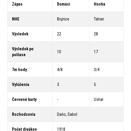
Zápas
Domáci
Hostia
NHE
Bojnice
Tatran
Výsledok
22
28
Výsledok po
10
17
polčase
7m hody
4/8
3/4
Vylúčenia
3
5
Červené karty
-
Ushal
Rozhodcovia
Daňo, Sabol
Počet divákov
1918