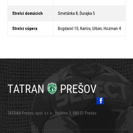
Strelci domácich
Smetánka 8, Ďurajka 5
Strelci súpera
Bogdanič 10, Karlov, Urban, Hozman 4
TATRAN
PREŠOV
TATRAN Prešov, spol. s r. o., Hollého 3, 080 01 Prešov