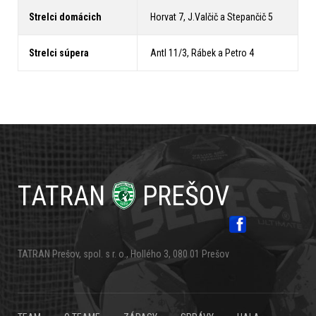
Strelci domácich
Horvat 7, J.Valčič a Stepančič 5
Strelci súpera
Antl 11/3, Rábek a Petro 4
TATRAN
PREŠOV
TATRAN Prešov, spol. s r. o., Hollého 3, 080 01 Prešov