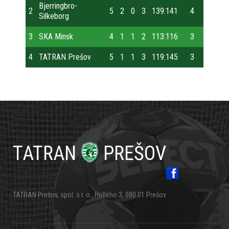
Bjerringbro-
2
5
2
0
3
139:141
4
Silkeborg
3
SKA Minsk
4
1
1
2
113:116
3
4
TATRAN Prešov
5
1
1
3
119:145
3
Primárne
odkazy
TATRAN
PREŠOV
TATRAN Prešov, spol. s r. o., Hollého 3, 080 01 Prešov