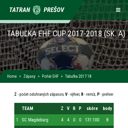
Primárne
TATRAN
PREŠOV
odkazy
TABUĽKA EHF CUP 2017-2018 (SK. A)
Home
Zápasy
Pohár EHF
Tabuľka 2017 18
Z
- počet odohraných zápasov,
V
- výhier,
R
- remíz,
P
- prehier
TEAM
Z
V
R
P
skóre
body
1
SC Magdeburg
4
4
0
0
131:100
8