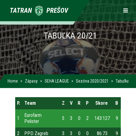
Primárne
TATRAN
PREŠOV
odkazy
TABUĽKA 20/21
Home
Zápasy
SEHA LEAGUE
Sezóna 2020/2021
Tabuľka 20
P.
Team
Z
V
R
P
Skore
B
Eurofarm
1
5
3
0
2
143:127
9
Pelister
2
PPD Zagreb
3
3
0
0
86:73
9