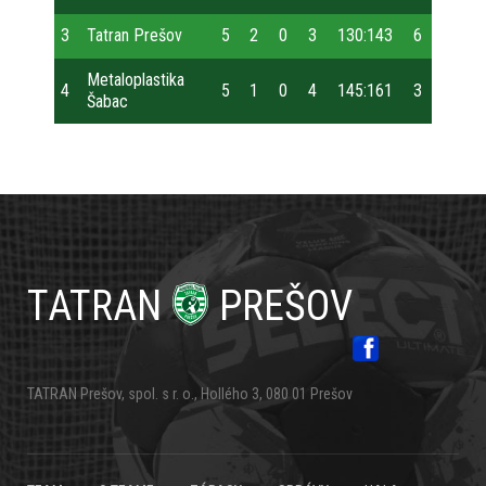
3
Tatran Prešov
5
2
0
3
130:143
6
Metaloplastika
4
5
1
0
4
145:161
3
Šabac
Primárne
odkazy
TATRAN
PREŠOV
TATRAN Prešov, spol. s r. o., Hollého 3, 080 01 Prešov