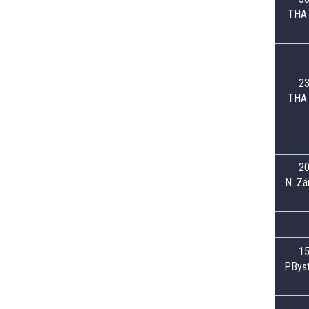
THA 
23
THA 
20
N. Zá
15
P.Bys