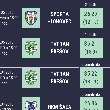
2. finále
.05.2016
26
:
29
SPORTA
vec o 18.00
HLOHOVEC
(
12
:
15
)
hod.
1. finále
.05.2016
36
:
21
TATRAN
PO o 18.00
PREŠOV
(
18
:
9
)
hod.
3.semifinále
.04.2016
35
:
22
TATRAN
PO o 18.00
PREŠOV
(
18
:
11
)
hod.
2.semifinále
26
:
36
.04.2016
HKM ŠAĽA
o 18.00 hod.