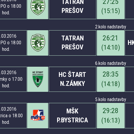
27
:
25
TATRAN
PO o 18.00
PREŠOV
(
15
:
15
)
hod.
2.kolo nadstavby
.03.2016
26
:
21
TATRAN
H
PO o 18.00
PREŠOV
(
14
:
10
)
hod.
6.kolo nadstavby
.03.2016
28
:
35
HC ŠTART
mky o 17.00
N.ZÁMKY
(
14
:
18
)
hod.
5.kolo nadstavby
.03.2016
29
:
28
MŠK
trica o 18.00
P.BYSTRICA
(
16
:
13
)
hod.