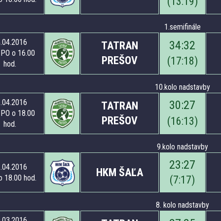
(
13
:
19
)
1.semifinále
.04.2016
34
:
32
TATRAN
PO o 16.00
PREŠOV
(
17
:
18
)
hod.
10.kolo nadstavby
.04.2016
30
:
27
TATRAN
PO o 18.00
PREŠOV
(
16
:
13
)
hod.
9.kolo nadstavby
23
:
27
.04.2016
HKM ŠAĽA
o 18.00 hod.
(
7
:
17
)
8. kolo nadstavby
.03.2016