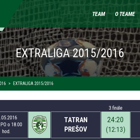
TEAM
O TEAME
EXTRALIGA 2015/2016
016
EXTRALIGA 2015/2016
3.finále
.05.2016
24
:
20
TATRAN
PO o 18.00
PREŠOV
(
12
:
13
)
hod.