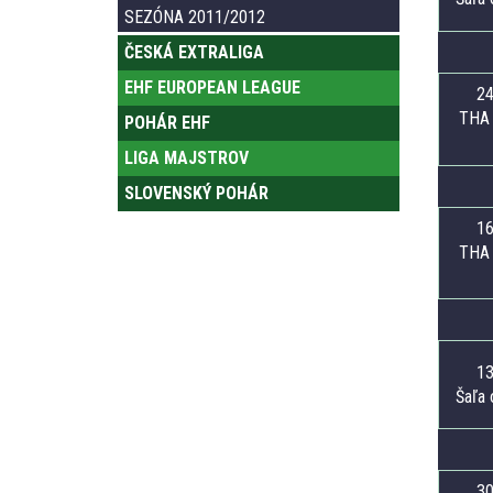
SEZÓNA 2011/2012
ČESKÁ EXTRALIGA
EHF EUROPEAN LEAGUE
24
THA 
POHÁR EHF
LIGA MAJSTROV
SLOVENSKÝ POHÁR
16
THA 
13
Šaľa 
30