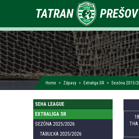
Primárne
TATRAN
PREŠOV
odkazy
Home
Zápasy
Extraliga SR
Sezóna 2015/2
Primárne
SEHA LEAGUE
EXTRALIGA SR
odkazy
18
THA 
SEZÓNA 2025/2026
TABUĽKA 2025/2026