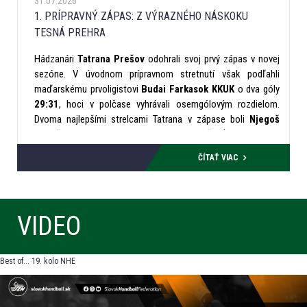
31.07.2026
1. PRÍPRAVNÝ ZÁPAS: Z VÝRAZNÉHO NÁSKOKU
TESNÁ PREHRA
Hádzanári
Tatrana Prešov
odohrali svoj prvý zápas v novej
sezóne. V úvodnom prípravnom stretnutí však podľahli
maďarskému prvoligistovi
Budai Farkasok KKUK
o dva góly
29:31
, hoci v polčase vyhrávali osemgólovým rozdielom.
Dvoma najlepšími strelcami Tatrana v zápase boli
Njegoš
Djukič
a
Marco Antl
, ktorí zaznamenali po šesť gólov.
ČÍTAŤ VIAC
VIDEO
Best of... 19. kolo NHE