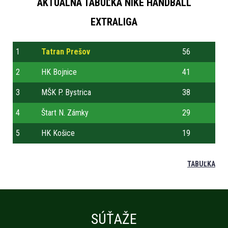
AKTUÁLNA TABUĽKA NIKÉ HANDBALL
EXTRALIGA
1
Tatran Prešov
56
2
HK Bojnice
41
3
MŠK P. Bystrica
38
4
Štart N. Zámky
29
5
HK Košice
19
TABUĽKA
SÚŤAŽE