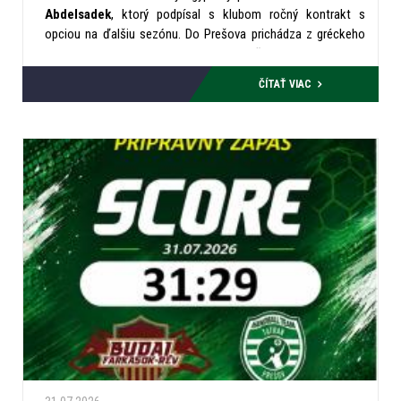
Abdelsadek
, ktorý podpísal s klubom ročný kontrakt s
opciou na ďalšiu sezónu. Do Prešova prichádza z gréckeho
klubu
PAOK Solún
. Skúsenosti má však aj z pôsobenia
v Taliansku a Španielsku.
ČÍTAŤ VIAC