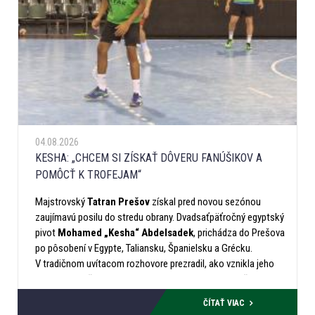
04.08.2026
KESHA: „CHCEM SI ZÍSKAŤ DÔVERU FANÚŠIKOV A
POMÔCŤ K TROFEJAM“
Majstrovský
Tatran Prešov
získal pred novou sezónou
zaujímavú posilu do stredu obrany. Dvadsaťpäťročný egyptský
pivot
Mohamed „Kesha“ Abdelsadek
, prichádza do Prešova
po pôsobení v Egypte, Taliansku, Španielsku a Grécku.
V tradičnom uvítacom rozhovore prezradil, ako vznikla jeho
prezývka, prečo prijal ponuku slovenského majstra, čo si
odnáša z jednej z najlepších líg sveta aj aké ciele si stanovil v
ČÍTAŤ VIAC
zelenobielom drese.