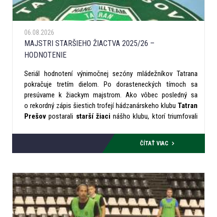
06.08.2026
MAJSTRI STARŠIEHO ŽIACTVA 2025/26 –
HODNOTENIE
Seriál hodnotení výnimočnej sezóny mládežníkov Tatrana
pokračuje tretím dielom. Po dorasteneckých tímoch sa
presúvame k žiackym majstrom. Ako vôbec posledný sa
o rekordný zápis šiestich trofejí hádzanárskeho klubu
Tatran
Prešov
postarali
starší žiaci
nášho klubu, ktorí triumfovali
na záver sezóny na domácom turnaji majstrovstiev
Slovenska. Úspešnú sezónu hodnotí tréner
Maroš Čorej
.
ČÍTAŤ VIAC