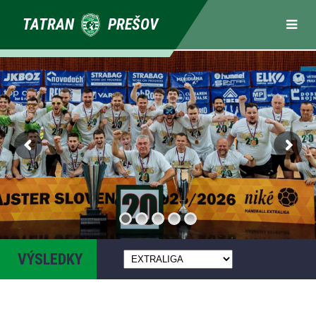
Primárne
TATRAN
PREŠOV
odkazy
VÝSLEDKY