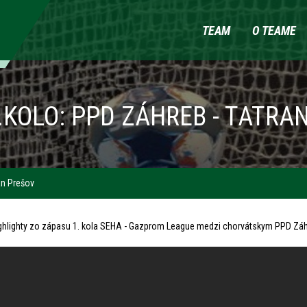
TEAM
O TEAME
1.KOLO: PPD ZÁHREB - TATRA
an Prešov
ghlighty zo zápasu 1. kola SEHA - Gazprom League medzi chorvátskym PPD Záhr