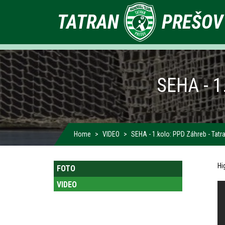
Primárne
TATRAN
PREŠOV
odkazy
SEHA - 
Home
VIDEO
SEHA - 1.kolo: PPD Záhreb - Tatr
Primárne
Hi
FOTO
VIDEO
odkazy