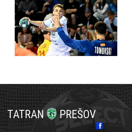
Primárne
odkazy
TATRAN
PREŠOV