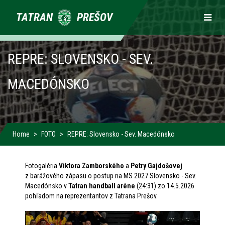
Primárne
TATRAN
PREŠOV
odkazy
REPRE: SLOVENSKO - SEV.
MACEDÓNSKO
Home
FOTO
REPRE: Slovensko - Sev. Macedónsko
Fotogaléria
Viktora Zamborského
a
Petry Gajdošovej
z barážového zápasu o postup na MS 2027 Slovensko - Sev.
Macedónsko v
Tatran handball aréne
(24:31) zo 14.5.2026
pohľadom na reprezentantov z Tatrana Prešov.