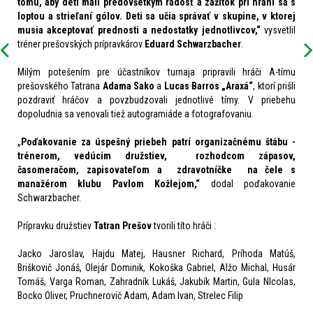
tomu, aby deti mali predovšetkým radosť a zážitok pri hraní sa s
loptou a strieľaní gólov. Deti sa učia správať v skupine, v ktorej
musia akceptovať prednosti a nedostatky jednotlivcov,“
vysvetlil
tréner prešovských prípravkárov
Eduard Schwarzbacher
.
Milým potešením pre účastníkov turnaja pripravili hráči A-tímu
prešovského Tatrana
Adama Sako
a
Lucas Barros „
Araxá“
, ktorí prišli
pozdraviť hráčov a povzbudzovali jednotlivé tímy. V priebehu
dopoludnia sa venovali tiež autogramiáde a fotografovaniu.
„
Poďakovanie za úspešný priebeh patrí organizačnému štábu -
trénerom, vedúcim družstiev, rozhodcom zápasov,
časomeračom, zapisovateľom a zdravotníčke na čele s
manažérom klubu Pavlom Kožlejom,“
dodal poďakovanie
Schwarzbacher.
Prípravku družstiev
Tatran Prešov
tvorili títo hráči :
Jacko Jaroslav, Hajdu Matej, Hausner Richard, Príhoda Matúš,
Briškovič Jonáš, Olejár Dominik, Kokoška Gabriel, Alžo Michal, Husár
Tomáš, Varga Roman, Zahradník Lukáš, Jakubík Martin, Gula NIcolas,
Bocko Oliver, Pruchnerovič Adam, Adam Ivan, Strelec Filip