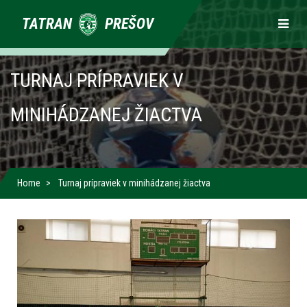
Primárne
TATRAN
PREŠOV
odkazy
TURNAJ PRÍPRAVIEK V
MINIHÁDZANEJ ŽIACTVA
Home
Turnaj prípraviek v minihádzanej žiactva