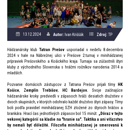
13.12.2024
Autor:
Ivan Kriššák
Zdroj:
TP
Hádzanársky klub
Tatran Prešov
usporiadal v nedeľu 8.decembra
2024 v hale na Nábrežnej ulici v Prešove 2.turnaj v minihádzanej
prípraviek Prešovského a Košického kraja. Turnaja sa zúčastnili štyri
kluby z východného Slovenska s hráčmi ročníkov narodenia 2014 a
mladších.
Pozvanie domácich zástupcov z Tatrana Prešov prijali tímy
HK
Košice
,
Zemplín Trebišov
,
HC Bardejov.
Svoje začínajúce
hádzanárske kroky predviedli v zápasoch hráči desiatich družstiev v
dvoch skupinách, v ktorých odohralo každé družstvo štyri zápasy. Tímy
boli podľa pravidiel minihádzanej SZH zložené zo štyroch hráčov a
brankára. Hrací čas jednotlivých zápasov bol 15 minút.
„Dôraz v tejto
vekovej kategórií sa kladie na "hranie sa".
T
aktika a ani víťazstvo
by nemali byť dôležité. Filozofia minihádzanej je smerovaná k