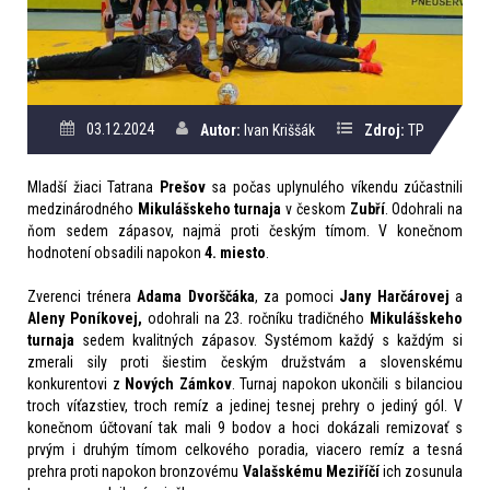
03.12.2024
Autor:
Ivan Kriššák
Zdroj:
TP
Mladší žiaci Tatrana
Prešov
sa počas uplynulého víkendu zúčastnili
medzinárodného
Mikulášskeho turnaja
v českom
Zubří
. Odohrali na
ňom sedem zápasov, najmä proti českým tímom. V konečnom
hodnotení obsadili napokon
4
. miesto
.
Zverenci trénera
Adama Dvorščáka
,
za pomoci
Jany Harčárovej
a
Aleny Poníkovej,
o
dohrali
na 23. ročníku tradičného
Mikulášskeho
turnaja
sedem kvalitných zápasov.
Systémom každý s každým
si
zmerali sily proti šiestim českým družstvám a
slovenskému
konkurentovi z
Nový
ch
Zámko
v
.
Turnaj napokon ukončili s bilanciou
troch víťazstiev, troch remíz a jedinej tesnej prehry o jediný gól. V
konečnom účtovaní tak mali 9 bodov a hoci dokázali remizovať s
prvým i druhým tímom celkového poradia, viacero remíz a tesná
prehra proti napokon bronzovému
V
alašskému
Meziříčí
ich zosunula