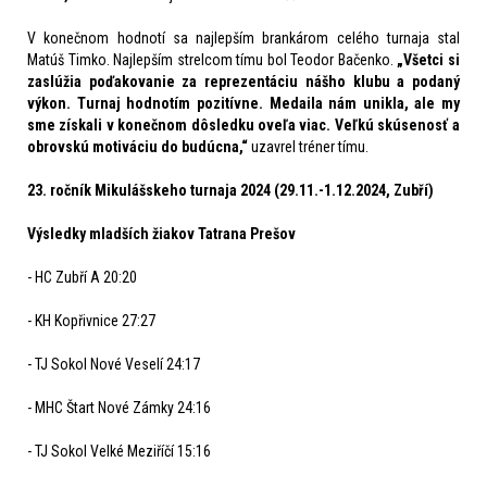
V
konečnom hodnotí
sa najlepším brankárom
celého
turnaja stal
Matúš Timko.
Najlepším strelcom tímu bol
Teodor Bačenk
o
.
„Všetci si
zaslúžia poďakovanie za reprezentáciu nášho klubu a podaný
výkon. Turnaj hodnotím pozitívne.
M
edaila nám unikla,
a
le m
y
sme získali v konečnom dôsledku oveľa viac. Veľkú skúsenosť a
obrovskú motiváciu do budúcna,“
uzavrel tréner tímu.
23. ročník Mikulášskeho turnaja 2024 (
29.11.-1.12.2024, Zub
ří)
Výsledky mladších žiakov Tatrana Prešov
- HC Zubří A 20:20
- KH Kopřivnice 27:27
- TJ Sokol Nové Veselí 24:17
- MHC Štart Nové Zámky 24:16
- TJ Sokol Velké Meziříčí 15:16