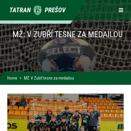
Primárne
TATRAN
PREŠOV
odkazy
MŽ: V ZUBŘÍ TESNE ZA MEDAILOU
Home
MŽ: V Zubří tesne za medailou