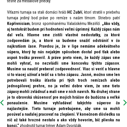
tesne za medailové priečky.
Víťazmi turnaja sa stali domáci hráči
HC Zubří
, ktorí stratili v priebehu
turnaja jediný bod práve po remíze s našim tímom. Striebro patrí
Kopřivniciam
, bronz spomínanému
V
alašskému
Meziříčí.
„
Ako vždy,
aj tentokrát budem pri hodnotení veľmi úprimný.
Každý zápas nám
dal veľa. Hlavne sme zistili vlastné nedostatky, za ktoré
zodpovedám ja,
a
ktoré sa budeme snažiť odstrániť v čo
najkratšom čase. Pravdou je, že v lige nemáme adekvátneho
súpera, ktorý by nás nejakým spôsobom dostal pod tlak alebo
aspoň trošku preveril. A práve preto viem, že každý zápas sme
mohli vyhrať, no nezvládli sme koncovku týchto zápasov.
Musíme sa naučiť preberať zodpovednosť. Viac si veriť a hlavne
si to viacej užívať a tešiť sa s toho zápasu. Jasné, možno sme len
potrebovali trošku šťastia pri tých troch remízach alebo
jednogólovej prehre,
n
o ja veľmi dobre viem, že sme tieto
zápasy mohli zvládnuť a mali sme v nich navrch. Na druhej strane
je to
obrovská skúsenosť pre mojich hráčov do budúcna a veľké
ponaučenie. Musíme vyhľadávať takýchto súperov čo
najčastejšie. Tieto turnaje potrebujeme, aby sme sa mohli
posúvať a naďalej pracovať
na zlepšení
. V konečnom dôsledku sa
nič až také hrozné nestalo a ako vždy hovorím,
b
ič plieska na
konci,“
zhodnotil turnaj tréner Adam Dvorščák.