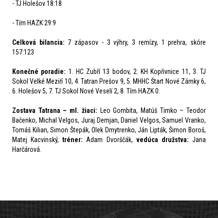
- TJ Holešov 18:18
- Tím HAZK 29:9
Celková bi
lancia:
7 zápasov - 3 výhry, 3 remízy, 1 prehra, skóre
157:123
Konečné poradie:
1. HC Zubří 13 bodov, 2. KH Kopřivnice 11, 3. TJ
Sokol Velké Meziří 10, 4. Tatran Prešov 9, 5. MHHC Štart Nové Zámky 6,
6. Holešov 5, 7. TJ Sokol Nové Veselí 2, 8. Tím HAZK 0.
Zostava Tatrana –
ml. žiaci
:
Leo Gombita, Matúš Timko – Teodor
Bačenko, Michal Velgos, Juraj Demjan, Daniel Velgos, Samuel Vranko,
Tomáš Kilian, Simon Štepák, Olek Dmytrenko, Ján Lipták, Šimon Boroš,
Matej Kacvinský,
tréner:
Adam Dvorščák,
vedúca družstva:
Jana
Harčárová.