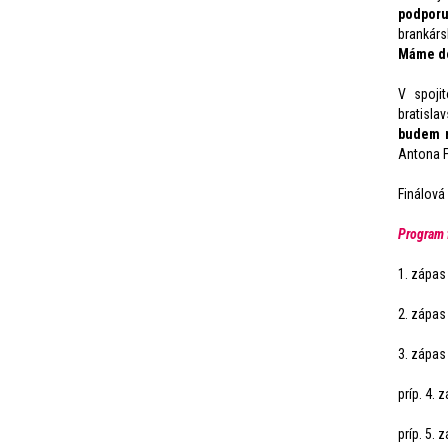
podporu
brankárs
Máme do
V spoji
bratisla
budem m
Antona F
Finálová 
Program f
1. zápas
2. zápas
3. zápas
príp. 4. 
príp. 5. 