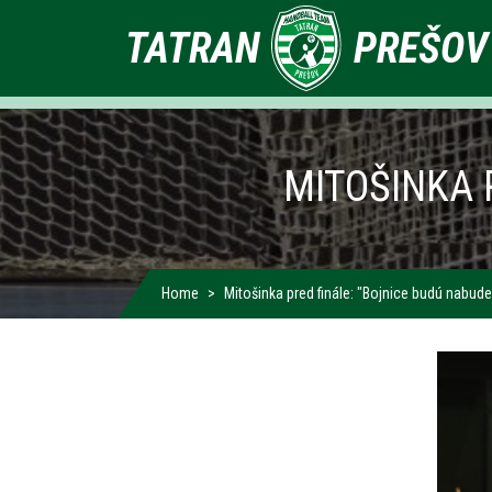
Primárne
TATRAN
PREŠOV
odkazy
MITOŠINKA 
Home
Mitošinka pred finále: "Bojnice budú nabud