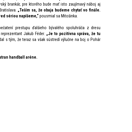
vský brankár, pre ktorého bude mať isto zaujímavý náboj aj
Bratislava.
„Teším sa, že obaja budeme chytať vo finále.
red sériou napíšeme,“
pousmial sa Mitošinka.
ečatení prestupu ďalšieho bývalého spoluhráča z dresu
ý reprezentant Jakub Féder.
„Je to pozitívna správa, že tu
al s tým, že teraz sa však sústredí výlučne na boj o Pohár
atran handball aréne.