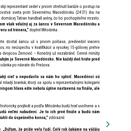
ský reprezentant sedel v prvom stretnutí baráže o postup na
ovstvá sveta proti Severnému Macedónsku (24:31) iba na
e domácej Tatran handball arény, čo ho pochopiteľne mrzelo.
som však vďačný aj za šancu v Severnom Macedónsku a
eru od trénera,“
doplnil Mitošinka.
te dostal šancu už v prvom polčase, predviedol viacero
ov, no neúspechu v kvalifikácii a vysokej 15-gólovej prehre
s dvojicou Žernovič – Konečný už nezabránil. Cenné minúty
mu, akým je Severné Macedónsko. Nie každý deň hráte pred
ošinka po návrate do Prešova.
aký cieľ a nepodarilo sa nám ho splniť. Macedónci sú
l mladý brankár, ktorý sa spolu s reprezentačnými kolegami
ningom hlava ešte nebola úplne nastavená na finále, ale
historicky prvýkrát a podľa Mitošinku budú hrať uvoľnene a s
budú veľmi nabudení. Je to ich prvé finále a budú nám
tiahli do úspešného konca,“
zdôraznil.
e.
„Dúfam, že príde veľa ľudí. Celý rok čakáme na väčšiu