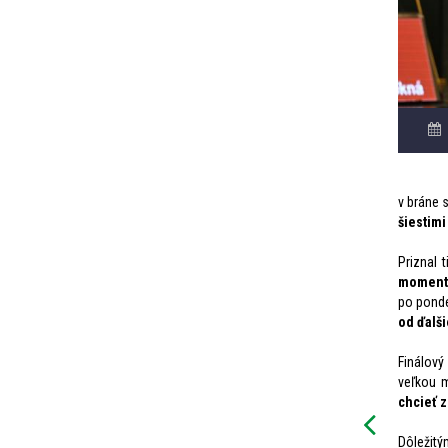
v bráne s
šiestimi
Priznal 
momentá
po ponde
od ďalš
Finálový
veľkou 
chcieť 
Dôležitý