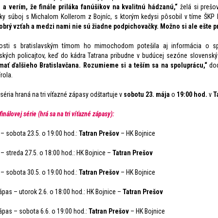
 a verím, že finále priláka fanúšikov na kvalitnú hádzanú,“
želá si prešo
ky súboj s Michalom Kollerom z Bojníc, s ktorým kedysi pôsobil v tíme ŠKP 
brý vzťah a medzi nami nie sú žiadne podpichovačky. Možno si ale ešte p
tosti s bratislavským tímom ho mimochodom potešila aj informácia o sp
vských policajtov, keď do kádra Tatrana pribudne v budúcej sezóne slovensk
ať ďalšieho Bratislavčana. Rozumieme si a teším sa na spoluprácu,“
dod
rola.
séria hraná na tri víťazné zápasy odštartuje v
sobotu 23. mája
o
19:00
hod.
v
T
inálovej série (hrá sa na tri víťazné zápasy):
 – sobota 23.5. o 19:00 hod.:
Tatran Prešov
– HK Bojnice
 – streda 27.5. o 18:00 hod.: HK Bojnice –
Tatran Prešov
 – sobota 30.5. o 19:00 hod.:
Tatran Prešov
– HK Bojnice
zápas – utorok 2.6. o 18:00 hod.: HK Bojnice –
Tatran Prešov
zápas – sobota 6.6. o 19:00 hod.:
Tatran Prešov
– HK Bojnice