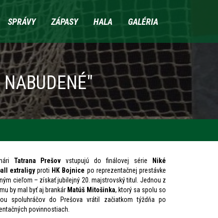
SPRÁVY
ZÁPASY
HALA
GALÉRIA
Ú NABUDENÉ"
nári
Tatrana Prešov
vstupujú do finálovej série
Niké
ll extraligy
proti
HK Bojnice
po reprezentačnej prestávke
sným cieľom – získať jubilejný 20. majstrovský titul. Jednou z
ímu by mal byť aj brankár
Matúš Mitošinka
, ktorý sa spolu so
icou spoluhráčov do Prešova vrátil začiatkom týždňa po
entačných povinnostiach.