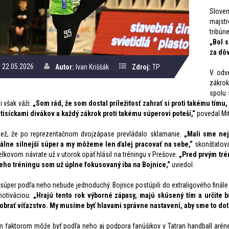
Sloven
majstr
tribún
„Bol 
za dôv
22.05.2026
Autor:
Ivan Kriššák
Zdroj:
TP
V odve
zákrok
spolu 
i však váži.
„Som rád, že som dostal príležitosť zahrať si proti takému tí
 tisíckami divákov a každý zákrok proti takému súperovi poteší,“
povedal Mit
tiež, že po reprezentačnom dvojzápase prevládalo sklamanie.
„Mali sme nej
lne silnejší súper a my môžeme len ďalej pracovať na sebe,“
skonštatova
lkovom návrate už v utorok opäť hlásil na tréningu v Prešove.
„Pred prvým tré
ieho tréningu som už úplne fokusovaný iba na Bojnice,“
uviedol.
 súper podľa neho nebude jednoduchý. Bojnice postúpili do extraligového finále 
motiváciou.
„Hrajú tento rok výborné zápasy, majú skúsený tím a určite 
zobrať víťazstvo. My musíme byť hlavami správne nastavení, aby sme to do
m faktorom môže byť podľa neho aj podpora fanúšikov v Tatran handball arén