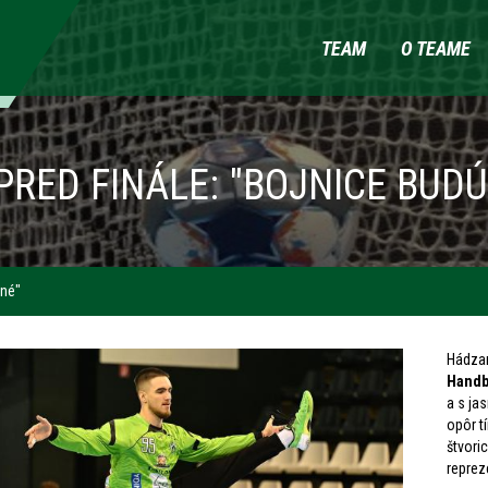
TEAM
O TEAME
PRED FINÁLE: "BOJNICE BUD
ené"
Hádza
Handba
a s ja
opôr t
štvor
reprez