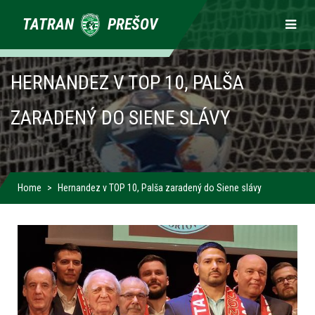
Primárne
TATRAN
PREŠOV
odkazy
HERNANDEZ V TOP 10, PALŠA
ZARADENÝ DO SIENE SLÁVY
Home
Hernandez v TOP 10, Palša zaradený do Siene slávy