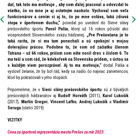
dať, tak toto ma motivuje , aby som ďalej pracoval a odovzdal to
všetko, čo vo mne je aj ostatným naokolo. Vychoval som veľa
funkcionárov a cením si aj to, čo po mne ostáva, taká zdravá
stopa v športovom duchu,“
povedal po uvedení do Siene slávy
prešovského športu
Pavol Palša
, ktorý už 16 rokov pôsobí ako
viceprezident Slovenského zväzu hádzanej.
„Pre Prešovčana je to
taká rarita, že si ma tam ponechali a sú spokojní s mojou
doterajšou prácou. Podobne to, že som od začiatku členom
Tatrana – už 66 rokov, pričom som ešte nosil dres s číslom 6. To
ma teší a som rád, že kdekoľvek na Slovensku prídem, s úctou sa
s každým viem porozprávať. Aj to ma motivuje,“
dodal Palša a
vyslovil želanie, že by bol rád, kedy sa našlo čo najviac zanietencov,
ktorí by pokračovali v jeho stopách.
Pripomeňme, že v
Sieni slávy prešovského športu
sú z bývalých
prešovských hádzanárov aj
Rudolf Horváth
(2011),
Karol Lukošík
(2017),
Martin Gregor
,
Vincent Lafko
,
Andrej Lukošík
a
Vladimír
Seruga
(všetci 2019).
VIZITKY
Cena za športovú reprezentáciu mesta Prešov za rok 202
3