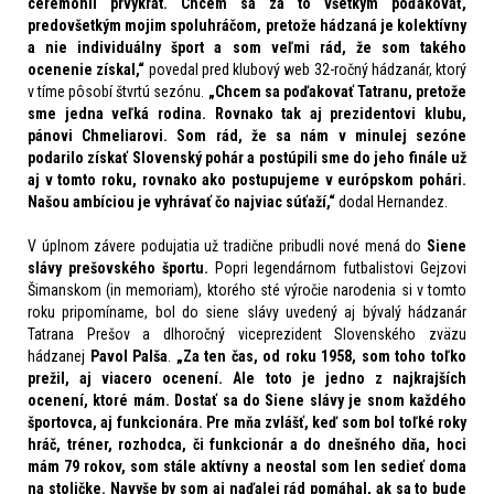
ceremónii prvýkrát. Chcem sa za to všetkým poďakovať,
predovšetkým mojim spoluhráčom, pretože hádzaná je kolektívny
a nie individuálny šport a som veľmi rád, že som takého
ocenenie získal,“
povedal pred klubový web 32-ročný hádzanár, ktorý
v tíme pôsobí štvrtú sezónu.
„Chcem sa poďakovať Tatranu, pretože
sme jedna veľká rodina. Rovnako tak aj prezidentovi klubu,
pánovi Chmeliarovi. Som rád, že sa nám v minulej sezóne
podarilo získať Slovenský pohár a postúpili sme do jeho finále už
aj v tomto roku, rovnako ako postupujeme v európskom pohári.
Našou ambíciou je vyhrávať čo najviac súťaží,“
dodal Hernandez.
V úplnom závere podujatia už tradične pribudli nové mená do
Siene
slávy prešovského športu.
Popri legendárnom futbalistovi Gejzovi
Šimanskom (in memoriam), ktorého sté výročie narodenia si v tomto
roku pripomíname, bol do siene slávy uvedený aj bývalý hádzanár
Tatrana Prešov a dlhoročný viceprezident Slovenského zväzu
hádzanej
Pavol Palša
.
„
Za ten čas, od roku 1958, som toho toľko
prežil, aj viacero ocenení. Ale toto je jedno z najkrajších
ocenení, ktoré mám. Dostať sa do Siene slávy je snom každého
športovca, aj funkcionára. Pre mňa zvlášť, keď som bol toľké roky
hráč, tréner, rozhodca, či funkcionár a do dnešného dňa, hoci
mám 79 rokov, som stále aktívny a neostal som len sedieť doma
na stoličke. Navyše by som aj naďalej rád pomáhal, ak sa to bude