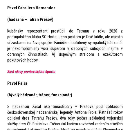
Pavel Caballero Hernandez
(hádzaná – Tatran Prešov)
Kubánsky reprezentant prestúpil do Tatranu v roku 2020 z
portugalského klubu SC Horta. Jeho postom je ľavé krídlo, ale miesto
si zastane i na ľavej spojke. Fanúšikmi obľúbený sympatický hádzanár
je nekompromisný voči súperom v osobných súbojoch, najmä v
obranných činnostiach.
Aj úspešným strelcom a exekútorom
pokutových hodov.
Sieň slávy prešovského športu
Pavol Palša
(bývalý hádzanár, tréner, funkcionár)
S hádzanou začal ako trinásťročný v Prešove pod dohľadom
československej hádzanárskej legendy Antona Frola. Pätnásť rokov
obliekal dres Tatranu Prešov, dva roky počas základnej vojenskej
služby dres ČH Bratislava. Trénerskú kariéru rozbehol vedením starších
dorasteniek Lokomotívy Prešov, ktoré na majstrovstvách Slovenska v