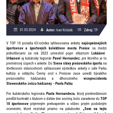
01.03.2024
Autor:
Ivan Kriššák
Zdroj:
TP
V
TOP 10
poradia 63.ročníka
vyhlasovani
a ankety
najúspešnejších
športovcov a športových kolektívov mesta Prešov
sa medzi
jednotli
vcami za rok 2023
umiestnil
popri víťaznom
Lukášovi
Urbanovi
aj
kubánsky legionár
Pavel Hernandez
, pre ktorého je to
premiérový úspech v ankete.
Do
Siene slávy prešovského športu
na
štvrtkovom slávnostnom vyhlasovaní výsledkov ankety v sále Parku
kultúry a oddychu Čierny orol v Prešove zase uviedli bývalého
prešovského hádzanára a dlhoročného
viceprezidenta
Slovenského zväzu hádzanej
–
Pavla Palšu
.
Pre kubánskeho legionára
Pavla Hernandeza
, ktorý prednedávnom
predĺžil kontrakt s klubom o ďalšie dve sezóny, bolo zaradenie do
TOP
10 športovcov
príjemným prekvapením a vôbec prvým podobným
ocenením, ktoré nezískal priamo na palubovke.
„
Som na tejto