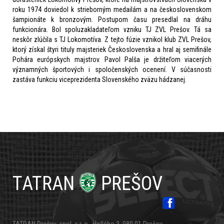
roku 1974 doviedol k strieborným medailám a na československom
šampionáte k bronzovým. Postupom času presedlal na dráhu
funkcionára. Bol spoluzakladateľom vzniku TJ ZVL Prešov. Tá sa
neskôr zlúčila s TJ Lokomotíva. Z tejto fúzie vznikol klub ZVL Prešov,
ktorý získal štyri tituly majsteriek Československa a hral aj semifinále
Pohára európskych majstrov. Pavol Palša je držiteľom viacerých
významných športových i spoločenských ocenení. V súčasnosti
zastáva funkciu viceprezidenta Slovenského zväzu hádzanej.
TATRAN
PREŠOV