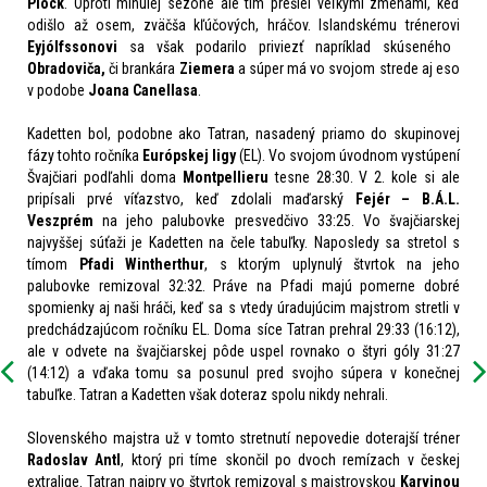
Plock
. Oproti minulej sezóne ale tím prešiel veľkými zmenami, keď
odišlo až osem, zväčša kľúčových, hráčov. Islandskému trénerovi
Eyjólfssonovi
sa však podarilo priviezť napríklad skúseného
Obradoviča,
či brankára
Ziemera
a súper má vo svojom strede aj eso
v podobe
Joana Canellasa
.
Kadetten bol, podobne ako Tatran, nasadený priamo do skupinovej
fázy tohto ročníka
Európskej ligy
(EL)
. Vo svojom úvodnom vystúpení
Švajčiari podľahli doma
Montpellieru
tesne 28:30. V 2. kole si ale
pripísali prvé víťazstvo, keď zdolali maďarský
Fejér – B.Á.L.
Veszprém
na jeho palubovke presvedčivo 33:25. Vo švajčiarskej
najvyššej súťaži je Kadetten na čele tabuľky. Naposledy sa stretol s
tímom
Pfadi Wintherthur
, s ktorým uplynulý štvrtok na jeho
palubovke remizoval 32:32. Práve na Pfadi majú pomerne dobré
spomienky aj naši hráči, keď sa s vtedy úradujúcim majstrom stretli v
predchádzajúcom ročníku EL. Doma síce Tatran prehral 29:33 (16:12),
ale v odvete na švajčiarskej pôde uspel rovnako o štyri góly 31:27
(14:12) a vďaka tomu sa posunul pred svojho súpera v konečnej
tabuľke. Tatran a Kadetten však doteraz spolu nikdy nehrali.
Slovenského majstra už v tomto stretnutí nepovedie doterajší tréner
Radoslav Antl
, ktorý pri tíme skončil po dvoch remízach v českej
extralige. Tatran najprv vo štvrtok remizoval s majstrovskou
Karvinou