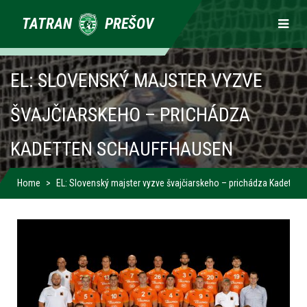
Primárne
TATRAN
PREŠOV
odkazy
EL: SLOVENSKÝ MAJSTER VYZVE
ŠVAJČIARSKEHO – PRICHÁDZA
KADETTEN SCHAUFFHAUSEN
Home
EL: Slovenský majster vyzve švajčiarskeho – prichádza Kadette