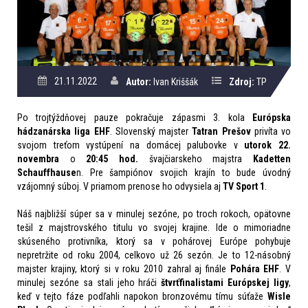
21.11.2022
Autor:
Ivan Kriššák
Zdroj:
TP
Po trojtýždňovej pauze pokračuje zápasmi 3. kola
Európska
hádzanárska liga EHF
. Slovenský majster
Tatran Prešov
privíta vo
svojom treťom vystúpení na domácej palubovke v
utorok 22.
novembra
o
20:45 hod.
švajčiarskeho majstra
Kadetten
Schauffhause
n. Pre šampiónov svojich krajín to bude úvodný
vzájomný súboj. V priamom prenose ho odvysiela aj
TV Sport 1
.
Náš najbližší súper sa v minulej sezóne, po troch rokoch, opätovne
tešil z majstrovského titulu vo svojej krajine. Ide o mimoriadne
skúseného protivníka, ktorý sa v pohárovej Európe pohybuje
nepretržite od roku 2004, celkovo už 26 sezón. Je to 12-násobný
majster krajiny, ktorý si v roku 2010 zahral aj finále
Pohára EHF
. V
minulej sezóne sa stali jeho hráči
štvrťfinalistami Európskej ligy
,
keď v tejto fáze podľahli napokon bronzovému tímu súťaže
Wisle