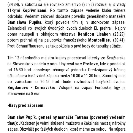
(34:34), v sobotu sa ale rovnako zmierlivo (35:35) rozišiel aj s vtedy
11-tymi
Kopřivnicami
. Po tomto zápase vedenie klubu trénera
odvolalo. Vedením zároveň dočasne poverilo generálneho manažéra
Stanislava Pupíka
, ktorý povedie tím aj v utorkovom zápase.
Zelenobieli vo svojich úvodných dvoch dueloch EL prehrali. Najprv
doma neuspeli s obhajcom víťazstva
Benficou Lisabon
(25:29),
potom prehrali aj na palubovke francúzskeho
Montpellieru
(30:41).
Proti Schauffhausenu sa tak pokúsia o prvé body do tabuľky súťaže.
Tím 12-násobného majstra krajiny pricestoval letecky zo Švajčiarska
na Slovensko v nedeľu v noci. Ubytoval sa v
Prešove
, kde v pondelok
od 16:30 hod. absolvuje tréningovú jednotku. Predzápasový tréning
ešte súpera čaká v deň zápasu medzi 10:30 a 11:30 hod. Samotný duel
so začiatkom o 20:45 hod. bude rozhodovať lotyšská dvojica
Bogdanovs - Cernavskis
. Vstupné na zápas Európskej ligy je
stanovené na 8 eur.
Hlasy pred zápasom:
Stanislav Pupík, generálny manažér Tatrana (poverený vedením
tímu):
„Kadetten je veľmi skúsené mužstvo a čaká nás naozaj náročný
zápas. Obzvlášť po ťažkých dueloch, ktoré máme za sebou. Na súpera