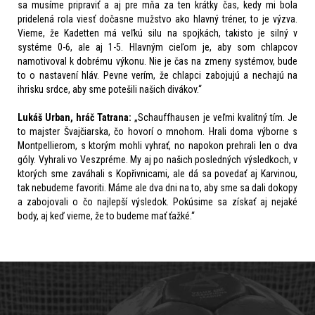
sa musíme pripraviť a aj pre mňa za ten krátky čas, kedy mi bola
pridelená rola viesť dočasne mužstvo ako hlavný tréner, to je výzva.
Vieme, že Kadetten má veľkú silu na spojkách, takisto je silný v
systéme 0-6, ale aj 1-5. Hlavným cieľom je, aby som chlapcov
namotivoval k dobrému výkonu. Nie je čas na zmeny systémov, bude
to o nastavení hláv. Pevne verím, že chlapci zabojujú a nechajú na
ihrisku srdce, aby sme potešili našich divákov.“
Lukáš Urban, hráč Tatrana:
„Schauffhausen je veľmi kvalitný tím. Je
to majster Švajčiarska, čo hovorí o mnohom. Hrali doma výborne s
Montpellierom, s ktorým mohli vyhrať, no napokon prehrali len o dva
góly. Vyhrali vo Veszpréme. My aj po našich posledných výsledkoch, v
ktorých sme zaváhali s Kopřivnicami, ale dá sa povedať aj Karvinou,
tak nebudeme favoriti. Máme ale dva dni na to, aby sme sa dali dokopy
a zabojovali o čo najlepší výsledok. Pokúsime sa získať aj nejaké
body, aj keď vieme, že to budeme mať ťažké.“