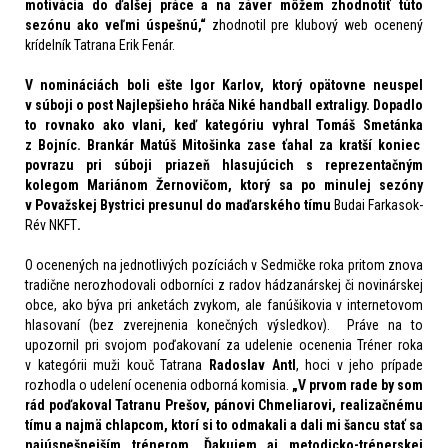
motivácia do ďalšej práce a na záver môžem zhodnotiť túto
sezónu ako veľmi úspešnú,“
zhodnotil pre klubový web ocenený
krídelník Tatrana Erik Fenár.
V nomináciách boli ešte
Igor Karlov
, ktorý opätovne neuspel
v súboji o post Najlepšieho hráča Niké handball extraligy. Dopadlo
to rovnako ako vlani, keď kategóriu vyhral
Tomáš Smetánka
z Bojníc. Brankár
Matúš Mitošinka
zase ťahal za kratší koniec
povrazu pri súboji priazeň hlasujúcich s reprezentačným
kolegom
Mariánom Žernovičom,
ktorý sa po minulej sezóny
v Považskej Bystrici presunul do maďarského tímu
Budai Farkasok-
Rév NKFT
.
O ocenených na jednotlivých pozíciách v Sedmičke roka pritom znova
tradične nerozhodovali odborníci z radov hádzanárskej či novinárskej
obce, ako býva pri anketách zvykom, ale fanúšikovia v internetovom
hlasovaní (bez zverejnenia konečných výsledkov).
Práve na to
upozornil pri svojom poďakovaní za udelenie ocenenia Tréner roka
v kategórii muži kouč Tatrana
Radoslav Antl
, hoci v jeho prípade
rozhodla o udelení ocenenia odborná komisia.
„V prvom rade by som
rád poďakoval Tatranu Prešov, pánovi Chmeliarovi, realizačnému
tímu a najmä chlapcom, ktorí si to odmakali a dali mi šancu stať sa
najúspešnejším trénerom. Ďakujem aj metodicko-trénerskej