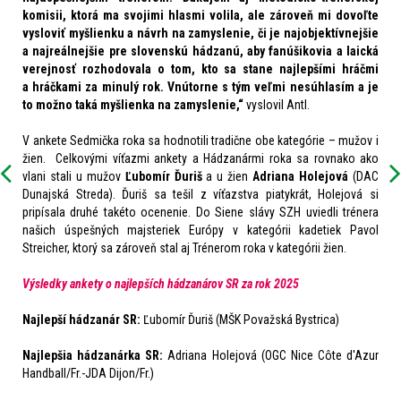
komisii, ktorá ma svojimi hlasmi volila, ale zároveň mi dovoľte
vysloviť myšlienku a návrh na zamyslenie, či je najobjektívnejšie
a najreálnejšie pre slovenskú hádzanú, aby fanúšikovia a laická
verejnosť rozhodovala o tom, kto sa stane najlepšími hráčmi
a hráčkami za minulý rok. Vnútorne s tým veľmi nesúhlasím a je
to možno taká myšlienka na zamyslenie,“
vyslovil Antl.
V ankete Sedmička roka sa hodnotili tradične obe kategórie – mužov i
žien. Celkovými víťazmi ankety a
H
ádzanármi roka sa rovnako ako
vlani stali u mužov
Ľubomír Ďuriš
a u žien
Adriana
Holejová
(DAC
Dunajská Streda)
. Ďuriš sa tešil z víťazstva piatykrát, Holejová si
pripísala druhé takéto ocenenie. Do Siene slávy SZH uviedli trénera
našich úspešných majsteriek Európy v kategórii kadetiek Pavol
Streicher, ktorý sa zároveň stal aj Trénerom roka v kategórii žien.
Výsledky ankety o najlepších hádzanárov SR za rok 2025
Najlepší hádzanár SR:
Ľubomír Ďuriš (MŠK Považská Bystrica)
Najlepšia hádzanárka SR:
Adriana Holejová (OGC Nice Côte d'Azur
Handball/Fr.-JDA Dijon/Fr.)