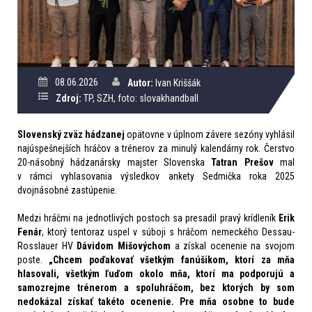
08.06.2026
Autor:
Ivan Kriššák
Zdroj:
TP, SZH, foto: slovakhandball
Slovenský zväz hádzanej
opätovne v úplnom závere sezóny vyhlásil
najúspešnejších hráčov a trénerov za minulý kalendárny rok. Čerstvo
20-násobný hádzanársky majster Slovenska
Tatran Prešov
mal
v rámci vyhlasovania výsledkov ankety
Sedmička roka 2025
dvojnásobné zastúpenie.
Medzi hráčmi na jednotlivých postoch sa presadil pravý krídleník
Erik
Fenár
, ktorý tentoraz uspel v súboji s hráčom nemeckého
Dessau-
Rosslauer HV
Dávidom Mišovýchom
a získal ocenenie na svojom
poste.
„
Chcem poďakovať všetkým fanúšikom, ktorí za mňa
hlasovali, všetkým ľuďom okolo mňa, ktorí ma podporujú a
samozrejme trénerom a spoluhráčom, bez ktorých by som
nedokázal získať takéto ocenenie. Pre mňa osobne to bude