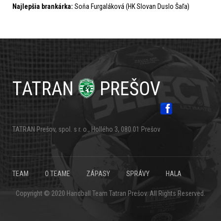
Najlepšia brankárka:
Soňa Furgaláková (HK Slovan Duslo Šaľa)
TATRAN
PREŠOV
TATRAN Prešov, spol. s r. o., Hollého 3, 080 01 Prešov
FOOTER
TEAM
O TEAME
ZÁPASY
SPRÁVY
HALA
Copyright © 2020 Handball Team Tatran Prešov. All Rights Reserved.